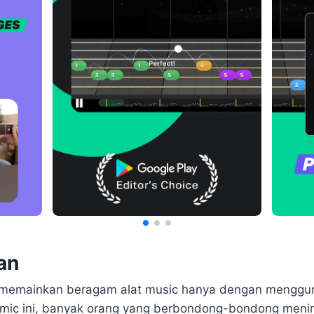
an
a memainkan beragam alat music hanya dengan mengguna
emic ini, banyak orang yang berbondong-bondong mening