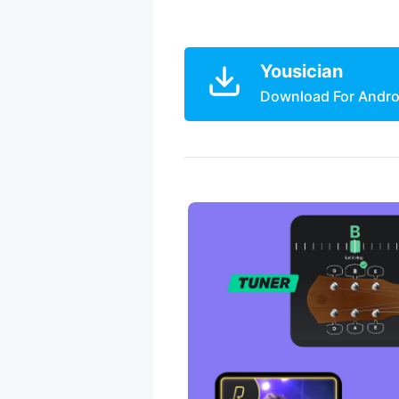
Yousician
Download For Andro