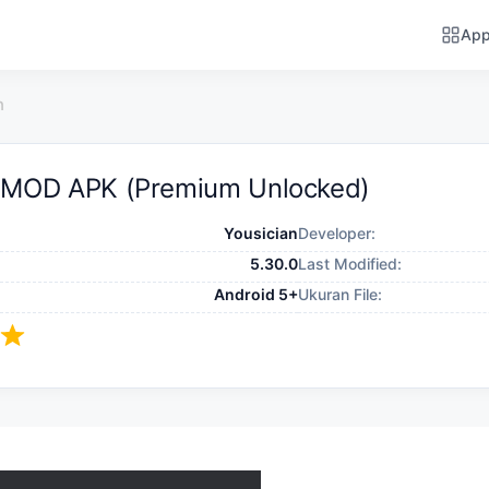
Ap
n
MOD APK (Premium Unlocked)
Yousician
Developer:
5.30.0
Last Modified:
Android 5+
Ukuran File: