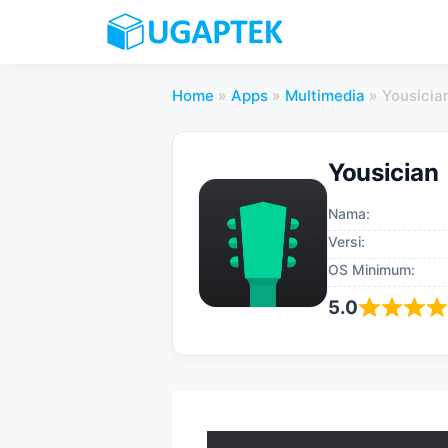
Skip
to
content
Home
»
Apps
»
Multimedia
»
Yousicia
Yousician
Nama:
Versi:
OS Minimum:
5.0