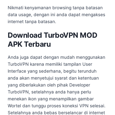
Nikmati kenyamanan browsing tanpa batasan
data usage, dengan ini anda dapat mengakses
internet tanpa batasan.
Download TurboVPN MOD
APK Terbaru
Anda juga dapat dengan mudah menggunakan
TurboVPN karena memiliki tampilan User
Interface yang sederhana, begitu terunduh
anda akan menyetujui syarat dan ketentuan
yang diberlakukan oleh pihak Developer
TurboVPN, setelahnya anda hanya perlu
menekan ikon yang menampilkan gambar
Wortel dan tunggu proses koneksi VPN selesai.
Setelahnya anda bebas berselancar di internet