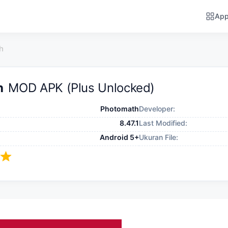
Ap
h
h
MOD APK (Plus Unlocked)
Photomath
Developer:
8.47.1
Last Modified:
Android 5+
Ukuran File: