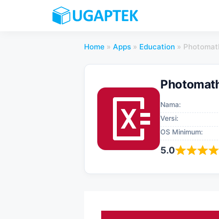
Skip
to
content
Home
»
Apps
»
Education
»
Photomat
Photomat
Nama:
Versi:
OS Minimum:
5.0