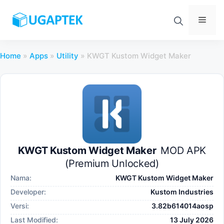
Skip
to
Men
content
Home
»
Apps
»
Utility
»
KWGT Kustom Widget Maker
KWGT Kustom Widget Maker
MOD APK
(Premium Unlocked)
Nama:
KWGT Kustom Widget Maker
Developer:
Kustom Industries
Versi:
3.82b614014aosp
Last Modified:
13 July 2026