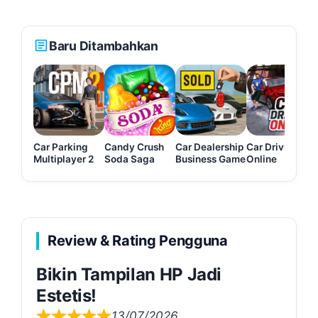
Baru Ditambahkan
Car Parking
Candy Crush
Car Dealership
Car Driving
Multiplayer 2
Soda Saga
Business Game
Online
Review & Rating Pengguna
Bikin Tampilan HP Jadi
Estetis!
13/07/2026