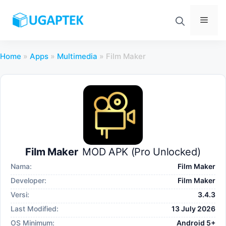
Skip
to
Men
content
Home
»
Apps
»
Multimedia
»
Film Maker
Film Maker
MOD APK (Pro Unlocked)
Nama:
Film Maker
Developer:
Film Maker
Versi:
3.4.3
Last Modified:
13 July 2026
OS Minimum:
Android 5+