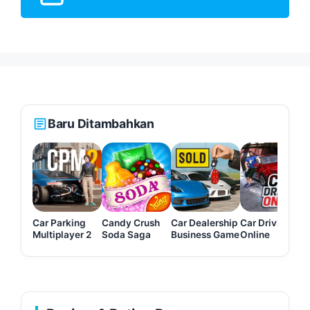
Baru Ditambahkan
Car Parking
Candy Crush
Car Dealership
Car Driving
Multiplayer 2
Soda Saga
Business Game
Online