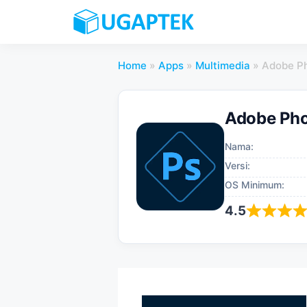
Skip
to
content
Home
»
Apps
»
Multimedia
»
Adobe P
Adobe Pho
Nama:
Versi:
OS Minimum:
4.5