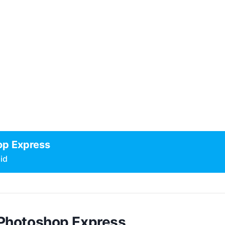
p Express
id
Photoshop Express