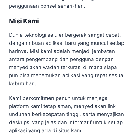
penggunaan ponsel sehari-hari.
Misi Kami
Dunia teknologi seluler bergerak sangat cepat,
dengan ribuan aplikasi baru yang muncul setiap
harinya. Misi kami adalah menjadi jembatan
antara pengembang dan pengguna dengan
menyediakan wadah terkurasi di mana siapa
pun bisa menemukan aplikasi yang tepat sesuai
kebutuhan.
Kami berkomitmen penuh untuk menjaga
platform kami tetap aman, menyediakan link
unduhan berkecepatan tinggi, serta menyajikan
deskripsi yang jelas dan informatif untuk setiap
aplikasi yang ada di situs kami.