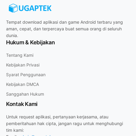
Tempat download aplikasi dan game Android terbaru yang
aman, cepat, dan terpercaya buat semua orang di seluruh
dunia.
Hukum & Kebijakan
Tentang Kami
Kebijakan Privasi
Syarat Penggunaan
Kebijakan DMCA
Sanggahan Hukum
Kontak Kami
Untuk request aplikasi, pertanyaan kerjasama, atau
pemberitahuan hak cipta, jangan ragu untuk menghubungi
tim kami: