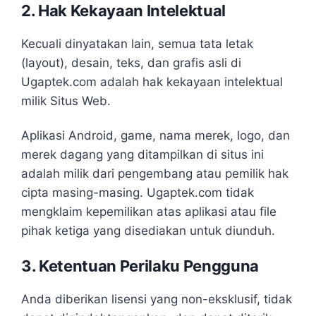
2. Hak Kekayaan Intelektual
Kecuali dinyatakan lain, semua tata letak
(layout), desain, teks, dan grafis asli di
Ugaptek.com adalah hak kekayaan intelektual
milik Situs Web.
Aplikasi Android, game, nama merek, logo, dan
merek dagang yang ditampilkan di situs ini
adalah milik dari pengembang atau pemilik hak
cipta masing-masing. Ugaptek.com tidak
mengklaim kepemilikan atas aplikasi atau file
pihak ketiga yang disediakan untuk diunduh.
3. Ketentuan Perilaku Pengguna
Anda diberikan lisensi yang non-eksklusif, tidak