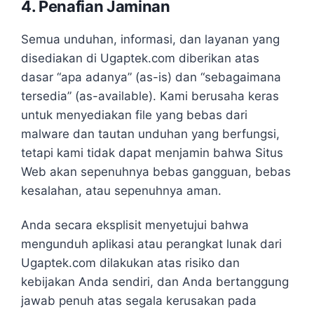
4. Penafian Jaminan
Semua unduhan, informasi, dan layanan yang
disediakan di Ugaptek.com diberikan atas
dasar “apa adanya” (as-is) dan “sebagaimana
tersedia” (as-available). Kami berusaha keras
untuk menyediakan file yang bebas dari
malware dan tautan unduhan yang berfungsi,
tetapi kami tidak dapat menjamin bahwa Situs
Web akan sepenuhnya bebas gangguan, bebas
kesalahan, atau sepenuhnya aman.
Anda secara eksplisit menyetujui bahwa
mengunduh aplikasi atau perangkat lunak dari
Ugaptek.com dilakukan atas risiko dan
kebijakan Anda sendiri, dan Anda bertanggung
jawab penuh atas segala kerusakan pada