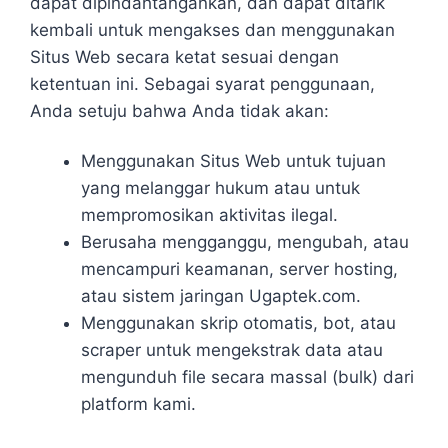
dapat dipindahtangankan, dan dapat ditarik
kembali untuk mengakses dan menggunakan
Situs Web secara ketat sesuai dengan
ketentuan ini. Sebagai syarat penggunaan,
Anda setuju bahwa Anda tidak akan:
Menggunakan Situs Web untuk tujuan
yang melanggar hukum atau untuk
mempromosikan aktivitas ilegal.
Berusaha mengganggu, mengubah, atau
mencampuri keamanan, server hosting,
atau sistem jaringan Ugaptek.com.
Menggunakan skrip otomatis, bot, atau
scraper untuk mengekstrak data atau
mengunduh file secara massal (bulk) dari
platform kami.