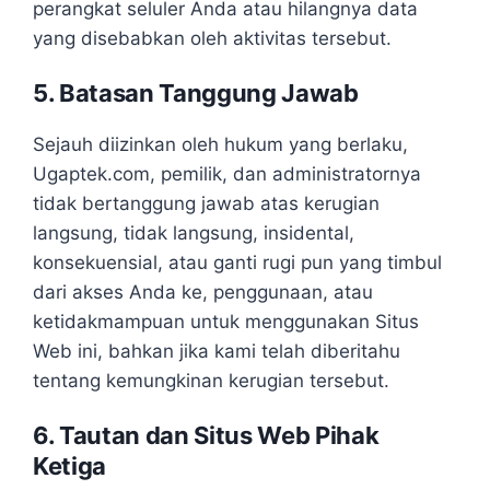
perangkat seluler Anda atau hilangnya data
yang disebabkan oleh aktivitas tersebut.
5. Batasan Tanggung Jawab
Sejauh diizinkan oleh hukum yang berlaku,
Ugaptek.com, pemilik, dan administratornya
tidak bertanggung jawab atas kerugian
langsung, tidak langsung, insidental,
konsekuensial, atau ganti rugi pun yang timbul
dari akses Anda ke, penggunaan, atau
ketidakmampuan untuk menggunakan Situs
Web ini, bahkan jika kami telah diberitahu
tentang kemungkinan kerugian tersebut.
6. Tautan dan Situs Web Pihak
Ketiga