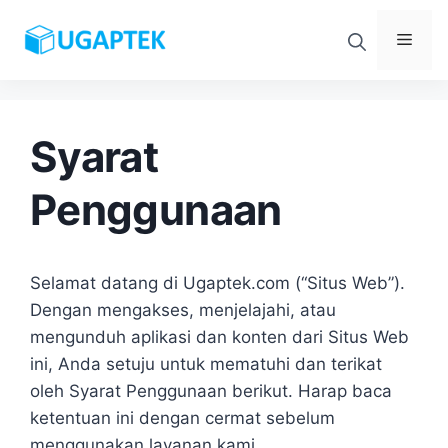
Skip
to
Men
content
Syarat
Penggunaan
Selamat datang di Ugaptek.com (“Situs Web”).
Dengan mengakses, menjelajahi, atau
mengunduh aplikasi dan konten dari Situs Web
ini, Anda setuju untuk mematuhi dan terikat
oleh Syarat Penggunaan berikut. Harap baca
ketentuan ini dengan cermat sebelum
menggunakan layanan kami.