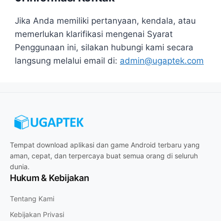
Jika Anda memiliki pertanyaan, kendala, atau
memerlukan klarifikasi mengenai Syarat
Penggunaan ini, silakan hubungi kami secara
langsung melalui email di:
admin@ugaptek.com
Tempat download aplikasi dan game Android terbaru yang
aman, cepat, dan terpercaya buat semua orang di seluruh
dunia.
Hukum & Kebijakan
Tentang Kami
Kebijakan Privasi