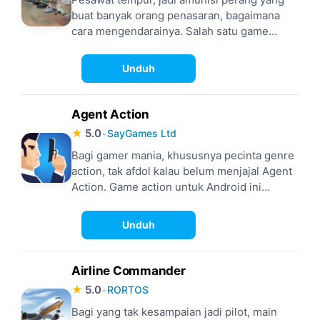
buat banyak orang penasaran, bagaimana
cara mengendarainya. Salah satu game
Android yang usung konsep simulator, di
mana pesawat tempur jadi starter-pack
Unduh
utamanya adalah Ace Fighter Modern Air
Combat.
Agent Action
★
5.0
•
SayGames Ltd
Bagi gamer mania, khususnya pecinta genre
action, tak afdol kalau belum menjajal Agent
Action. Game action untuk Android ini
mungkinkan kamu, sebagai player, tampil bak
James Bond, lewat gameplay tembak-
Unduh
tembakkan brutal yang diusungnya.
Airline Commander
★
5.0
•
RORTOS
Bagi yang tak kesampaian jadi pilot, main