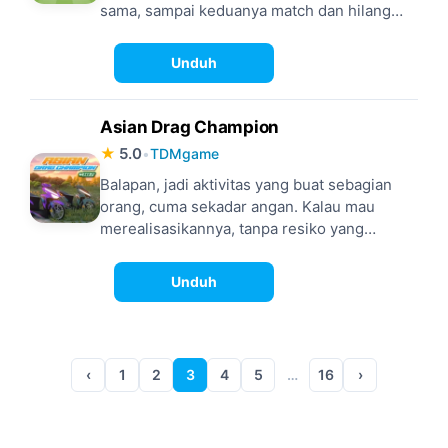
sama, sampai keduanya match dan hilang
dari papan, ala Candy Crush. Ada juga yang
datang, dengan gameplay anti-mainstream,
Unduh
janjikan experience main yang anti-boring,
seperti Animash ini.
Asian Drag Champion
★
5.0
•
TDMgame
Balapan, jadi aktivitas yang buat sebagian
orang, cuma sekadar angan. Kalau mau
merealisasikannya, tanpa resiko yang
macam-macam, banyak game balapan yang
tersedia untuk dapatkan experience
Unduh
membantai jalanan yang real, secara virtual.
‹
1
2
3
4
5
…
16
›