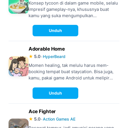
Konsep tycoon di dalam game mobile, selalu
impresif gameplay-nya, khususnya buat
kamu yang suka mengumpulkan
achievements. Cakupan game tycoon pun,
luas, didominasi tema simulasi menjalankan
Unduh
bisnis seperti Bakso Simulator, contohnya.
Adorable Home
★
5.0
•
HyperBeard
Momen healing, tak melulu harus mem-
booking tempat buat staycation. Bisa juga,
kamu, pakai game Android untuk melipir
sejenak, dari semua kejenuhan.
Unduh
Ace Fighter
★
5.0
•
Action Games AE
Pesawat tempur, jadi amunisi perang yang