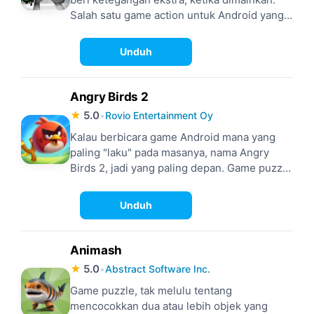
Salah satu game action untuk Android yang
punya konsep ini, datang dari Anger of Stick
5, instalasi kelima dari game mobile yang
Unduh
franchise-nya makin besar.
Angry Birds 2
★
5.0
•
Rovio Entertainment Oy
Kalau berbicara game Android mana yang
paling "laku" pada masanya, nama Angry
Birds 2, jadi yang paling depan. Game puzzle
dengan mekanisme "hold n' shoot" ini punya
gameplay yang sederhana, tapi memikat
Unduh
eksekusinya.
Animash
★
5.0
•
Abstract Software Inc.
Game puzzle, tak melulu tentang
mencocokkan dua atau lebih objek yang