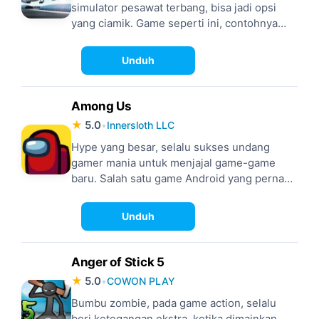
simulator pesawat terbang, bisa jadi opsi
yang ciamik. Game seperti ini, contohnya
Airline Commander, hadirkan prototype
pesawat yang persis aslinya, mantap untuk
Unduh
kamu, pecinta dunia penerbangan yang mau
tahu selak beluknya.
Among Us
★
5.0
•
Innersloth LLC
Hype yang besar, selalu sukses undang
gamer mania untuk menjajal game-game
baru. Salah satu game Android yang pernah
hype pada masanya, di mana orang-orang
seakan FOMO untuk main, datang dari
Unduh
Among Us, game strategi berlatar sci-fi.
Anger of Stick 5
★
5.0
•
COWON PLAY
Bumbu zombie, pada game action, selalu
beri ketegangan ekstra, ketika dimainkan.